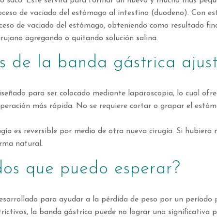
 saco. Este servirá para formar un nuevo y mucho más peque
roceso de vaciado del estómago al intestino (duodeno). Con es
roceso de vaciado del estómago, obteniendo como resultado fin
irujano agregando o quitando solución salina.
s de la banda gástrica ajus
señado para ser colocado mediante laparoscopia, lo cual ofrece
peración más rápida. No se requiere cortar o grapar el estóm
gía es reversible por medio de otra nueva cirugía. Si hubiera
rma natural.
ados que puedo esperar?
esarrollado para ayudar a la pérdida de peso por un período
trictivos, la banda gástrica puede no lograr una significativa