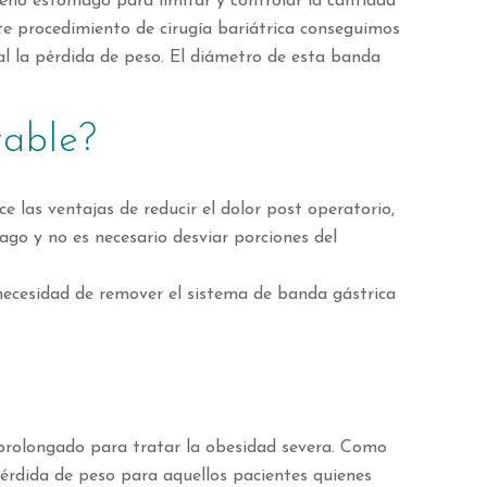
ño estómago para limitar y controlar la cantidad
te procedimiento de cirugía bariátrica conseguimos
al la pérdida de peso. El diámetro de esta banda
table?
 las ventajas de reducir el dolor post operatorio,
ago y no es necesario desviar porciones del
 necesidad de remover el sistema de banda gástrica
 prolongado para tratar la obesidad severa. Como
 pérdida de peso para aquellos pacientes quienes