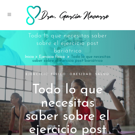
Todo lo que necesitas saber
sobre el ejercicio post
bariátrico
Inicio
>
Ejercicio físico
>
Todo lo que necesitas
saber sobre el ejercicio post bariátrico
EJERCICIO FÍSICO
,
OBESIDAD
,
SALUD
Todo lo que
necesitas
saber sobre el
ejercicio post