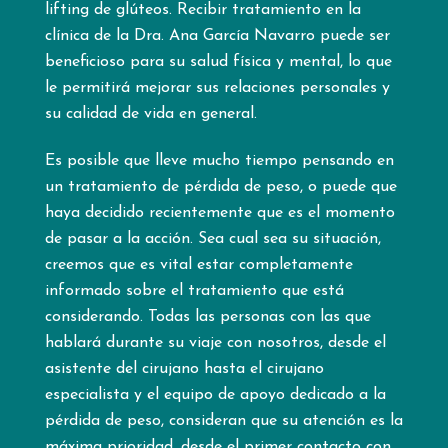
lifting de glúteos. Recibir tratamiento en la
clínica de la Dra. Ana García Navarro puede ser
beneficioso para su salud física y mental, lo que
le permitirá mejorar sus relaciones personales y
su calidad de vida en general.
Es posible que lleve mucho tiempo pensando en
un tratamiento de pérdida de peso, o puede que
haya decidido recientemente que es el momento
de pasar a la acción. Sea cual sea su situación,
creemos que es vital estar completamente
informado sobre el tratamiento que está
considerando. Todas las personas con las que
hablará durante su viaje con nosotros, desde el
asistente del cirujano hasta el cirujano
especialista y el equipo de apoyo dedicado a la
pérdida de peso, consideran que su atención es la
máxima prioridad, desde el primer contacto con