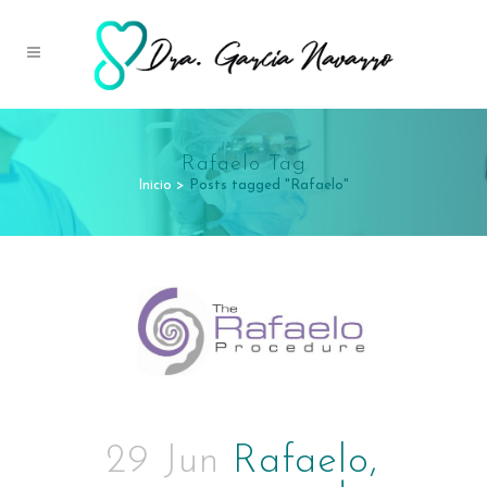
Rafaelo Tag
Inicio
>
Posts tagged "Rafaelo"
29 Jun
Rafaelo,