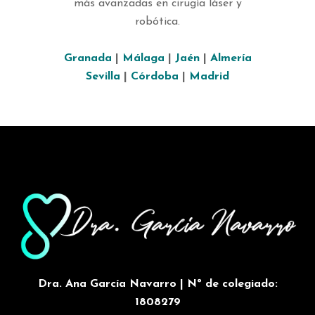
más avanzadas en cirugía láser y
robótica.
Granada
|
Málaga
|
Jaén
|
Almería
Sevilla
|
Córdoba
|
Madrid
Dra. Ana García Navarro | Nº de colegiado:
1808279