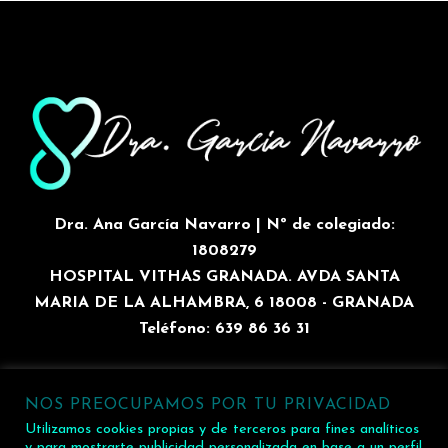
Dra. Ana García Navarro | Nº de colegiado:
1808279
HOSPITAL VITHAS GRANADA. AVDA SANTA
MARIA DE LA ALHAMBRA, 6 18008 - GRANADA
Teléfono: 639 86 36 31
NOS PREOCUPAMOS POR TU PRIVACIDAD
2026 Dra. Ana García Navarro | HOSPITAL VITHAS
Utilizamos cookies propias y de terceros para fines analíticos
GRANADA. AVDA SANTA MARIA DE LA ALHAMBRA, 6
y para mostrarte publicidad personalizada en base a un perfil