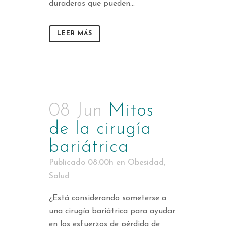
duraderos que pueden...
LEER MÁS
08 Jun
Mitos
de la cirugía
bariátrica
Publicado 08:00h
en
Obesidad
,
Salud
¿Está considerando someterse a
una cirugía bariátrica para ayudar
en los esfuerzos de pérdida de